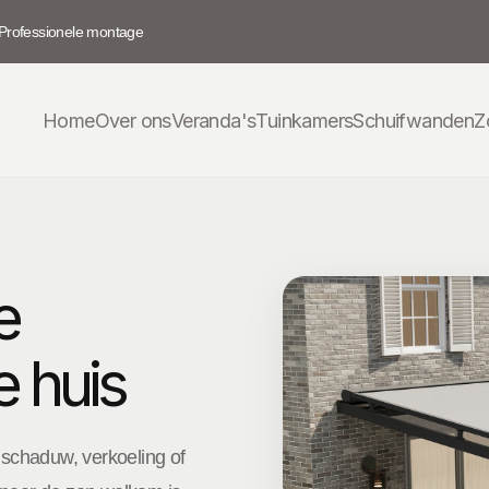
Professionele montage
Home
Over ons
Veranda's
Tuinkamers
Schuifwanden
Z
e
e huis
e schaduw, verkoeling of