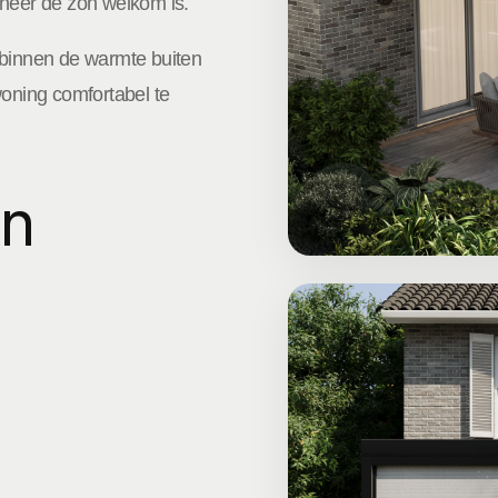
nneer de zon welkom is.
of binnen de warmte buiten
woning comfortabel te
en