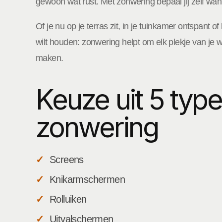
gewoon wat rust. Met zonwering bepaal jij zelf wa
Of je nu op je terras zit, in je tuinkamer ontspant 
wilt houden: zonwering helpt om elk plekje van je 
maken.
Keuze uit 5 typ
zonwering
Screens
Knikarmschermen
Rolluiken
Uitvalschermen