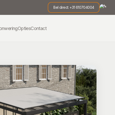
Bel direct: +31 610704004
onwering
Opties
Contact